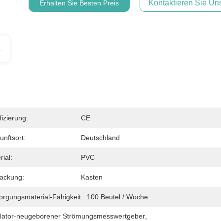
Kontaktieren Sie Uns
Erhalten Sie Besten Preis
s
fizierung:
CE
unftsort:
Deutschland
rial:
PVC
ackung:
Kasten
orgungsmaterial-Fähigkeit:
100 Beutel / Woche
ilator-neugeborener Strömungsmesswertgeber
, 