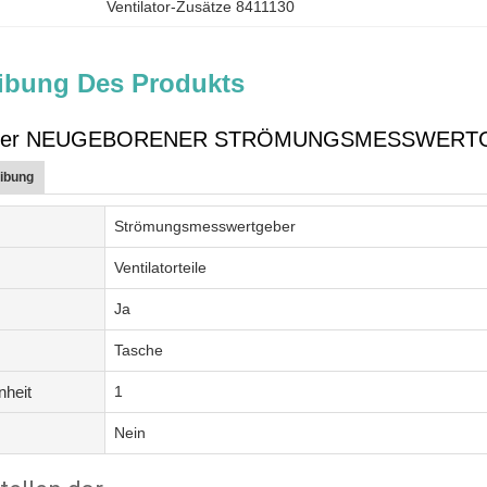
Ventilator-Zusätze 8411130
ibung Des Produkts
licher NEUGEBORENER STRÖMUNGSMESSWERT
ibung
Strömungsmesswertgeber
Ventilatorteile
Ja
Tasche
nheit
1
Nein