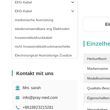
EKG-Kabel
EKG-Kabel
medizinische Ausrüstung
Ei
wiederverwendbare ecg Elektroden
Invasionsblutdruckkabel
Einzelhe
nicht Invasionsblutdruckmanschette
Electrosurgical-Ausrüstungs-Zusätze
Herkunftsort:
Patientenmonitor-Stand
Markenname:
Kontakt mit uns
Modellnummer
Mrs. sarah
Qualitäts-Besc
info@pray-med.com
Eigenschaften
+8618823215281
Hervorheben: