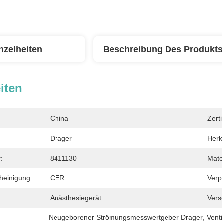
nzelheiten
Beschreibung Des Produkt
iten
China
Zerti
Drager
Herk
:
8411130
Mate
heinigung:
CER
Verp
:
Anästhesiegerät
Vers
Neugeborener Strömungsmesswertgeber Drager
, 
Vent