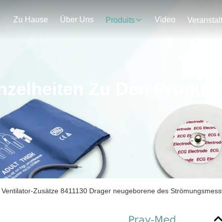
Zu Hause
Über Uns
Video
Produits
nzelheiten Zu Den Produk
e Ventilator-Zusätze 8411130 Drager neugeborene des Strömungsmes