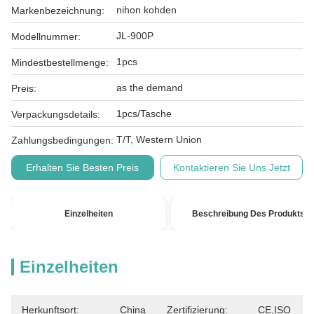
nihon kohden
Markenbezeichnung:
JL-900P
Modellnummer:
1pcs
Mindestbestellmenge:
as the demand
Preis:
1pcs/Tasche
Verpackungsdetails:
T/T, Western Union
Zahlungsbedingungen:
Erhalten Sie Besten Preis
Kontaktieren Sie Uns Jetzt
Einzelheiten
Beschreibung Des Produkts
Einzelheiten
Herkunftsort:
China
Zertifizierung:
CE,ISO