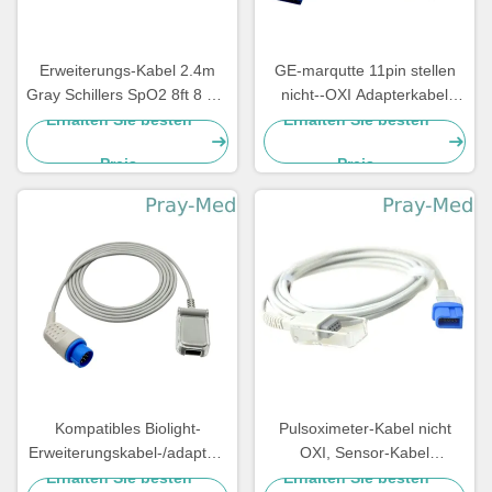
Erweiterungs-Kabel 2.4m
GE-marqutte 11pin stellen
Gray Schillers SpO2 8ft 8 Pin
nicht--OXI Adapterkabel
Connector
Moduls
Erhalten Sie besten
Erhalten Sie besten
spo2/Erweiterungskabel von
Preis
Preis
der Fabrik zur Verfügung
Kompatibles Biolight-
Pulsoximeter-Kabel nicht
Erweiterungskabel-/adapter-
OXI, Sensor-Kabel
Kabel
Spacelabs Ultraview Spo2
Erhalten Sie besten
Erhalten Sie besten