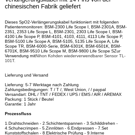
chinesischen Fabrik geliefert
Dieses SpO2-Verlängerungskabel funktioniert mit folgenden
Patientenmonitoren: BSM-2300 Life Scope I, BSM-2301A, BSM-
2351, 2353 Life Scope L, BSM-2301, 2303 Life Scope I, BSM-
4100 Life Scope P, BSM-4101, 4103, 4111, 4113 Life Scope P,
BSM-5100 Life Scope A, BSM-5105, 5135 Life Scope A, Life
Scope TR, BSM-6000-Serie, BSM-6301K, BSM-6501K, BSM-
6701K, BSM-9510 Life Scope M, BSM-9800 Life Scope SZur
Verwendung mit
Nihon Kohden wiederverwendbarer Sensor TL-
101T
.
Lieferung und Versand
Lieferung: 5-7 Werktage nach Zahlung
Zahlungsbedingungen: T / T /, West Union, / / paypal
Versandart: DHL / TNT / FEDEX / UPS / EMS / AIR / AREMAX
Packung: 1 Stück / Beutel
Garantie: 1 Jahr
Prozessfluss
1.Drahtschneiden - 2.Schichtentspannen - 3.Schilddrehen -
4.Schuhecrimpen - 5.Zinnlöten - 6.Endpressen - 7.Set
Kunststoffschalen - 8.Elektrische Prüfung - 9.Interne