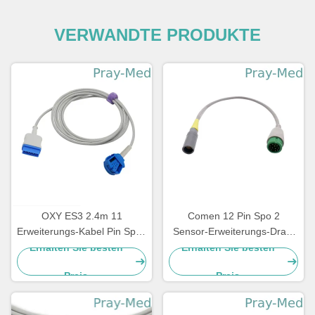
VERWANDTE PRODUKTE
OXY ES3 2.4m 11
Comen 12 Pin Spo 2
Erweiterungs-Kabel Pin Spos
Sensor-Erweiterungs-Draht
2 einzelnes befestigtes GE-
Grey Color des Adapter-
Erhalten Sie besten
Erhalten Sie besten
Verbindungsstück
Kabel-Spo2
Preis
Preis