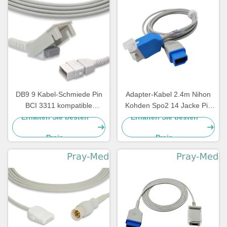
DB9 9 Kabel-Schmiede Pin
Adapter-Kabel 2.4m Nihon
BCI 3311 kompatible
Kohden Spo2 14 Jacke Pin
Erweiterungs-Spo2
JL-900P TPU
Erhalten Sie besten
Erhalten Sie besten
medizinisch
Preis
Preis