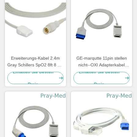
Erweiterungs-Kabel 2.4m
GE-marqutte 11pin stellen
Gray Schillers SpO2 8ft 8 Pin
nicht--OXI Adapterkabel
Connector
Moduls
Erhalten Sie besten
Erhalten Sie besten
spo2/Erweiterungskabel von
Preis
Preis
der Fabrik zur Verfügung