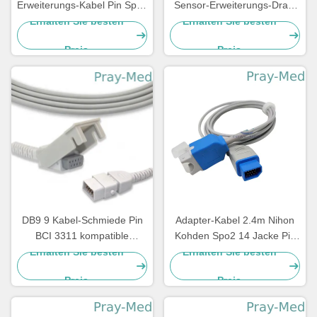
Erweiterungs-Kabel Pin Spos
Sensor-Erweiterungs-Draht
2 einzelnes befestigtes GE-
Grey Color des Adapter-
Erhalten Sie besten
Erhalten Sie besten
Verbindungsstück
Kabel-Spo2
Preis
Preis
DB9 9 Kabel-Schmiede Pin
Adapter-Kabel 2.4m Nihon
BCI 3311 kompatible
Kohden Spo2 14 Jacke Pin
Erweiterungs-Spo2
JL-900P TPU
Erhalten Sie besten
Erhalten Sie besten
medizinisch
Preis
Preis