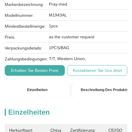
Pray-med
Markenbezeichnung:
M1943AL
Modellnummer:
1pcs
Mindestbestellmenge:
as the customer request
Preis:
1PCS/BAG
Verpackungsdetails:
T/T, Western Union,
Zahlungsbedingungen:
Erhalten Sie Besten Preis
Kontaktieren Sie Uns Jetzt
Einzelheiten
Beschreibung Des Produkts
Einzelheiten
Herkunftsort:
China
Zertifizierung:
CE/ISO