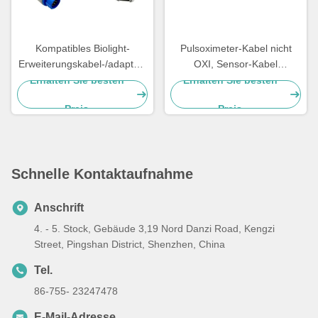
Kompatibles Biolight-
Pulsoximeter-Kabel nicht
Erweiterungskabel-/adapter-
OXI, Sensor-Kabel
Kabel
Spacelabs Ultraview Spo2
Erhalten Sie besten
Erhalten Sie besten
M9500/M9000/M7000/M8000
Preis
Preis
mit 12pin
Schnelle Kontaktaufnahme
Anschrift
4. - 5. Stock, Gebäude 3,19 Nord Danzi Road, Kengzi
Street, Pingshan District, Shenzhen, China
Tel.
86-755- 23247478
E-Mail-Adresse